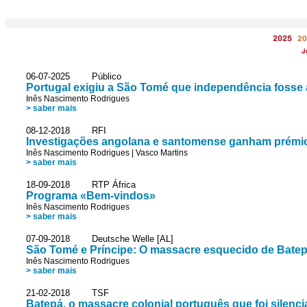
2025
20
J
06-07-2025 Público
Portugal exigiu a São Tomé que independência fosse 
Inês Nascimento Rodrigues
> saber mais
08-12-2018 RFI
Investigações angolana e santomense ganham prémi
Inês Nascimento Rodrigues
|
Vasco Martins
> saber mais
18-09-2018 RTP África
Programa «Bem-vindos»
Inês Nascimento Rodrigues
> saber mais
07-09-2018 Deutsche Welle [AL]
São Tomé e Príncipe: O massacre esquecido de Bate
Inês Nascimento Rodrigues
> saber mais
21-02-2018 TSF
Batepá, o massacre colonial português que foi silenc