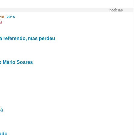
notícias
18
2015
ul
a referendo, mas perdeu
o Mário Soares
pá
iado