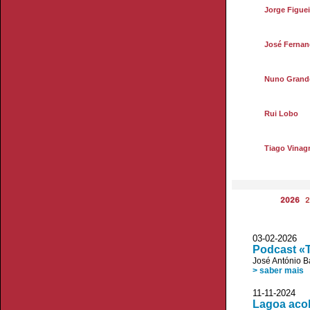
Jorge Figuei
José Fernan
Nuno Grand
Rui Lobo
Tiago Vinag
2026
2
03-02-2026
Podcast «T
José António B
> saber mais
11-11-2024 
Lagoa acol