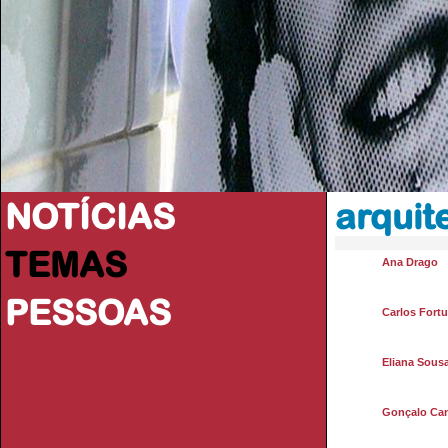
NOTÍCIAS
arquit
TEMAS
Ana Drago
PESSOAS
Carlos Fort
Eliana Sous
Gonçalo Ca