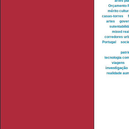
artes pl
Orçamento P
mérito cultur
casas-torres
artes
gover
sutentabili
mixed real
corredores ur
Portugal
soci
patr
tecnologia co
viagens
investigação
realidade au