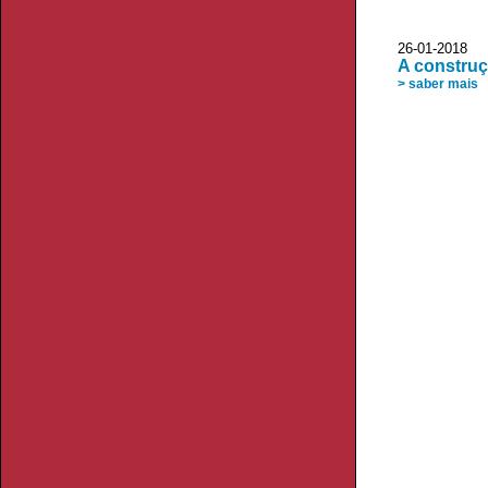
26-01-2018 P
A construç
> saber mais