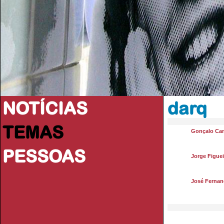
NOTÍCIAS
darq
TEMAS
Gonçalo Ca
PESSOAS
Jorge Figuei
José Fernan