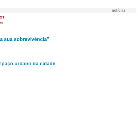
notícias
21
ov
a sua sobrevivência"
espaço urbano da cidade