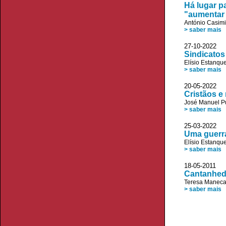
Há lugar p
"aumentar 
António Casimi
> saber mais
27-10-2022
Sindicatos
Elísio Estanqu
> saber mais
20-05-2022
Cristãos e
José Manuel P
> saber mais
25-03-202
Uma guerra
Elísio Estanqu
> saber mais
18-05-2011 
Cantanhede
Teresa Maneca
> saber mais