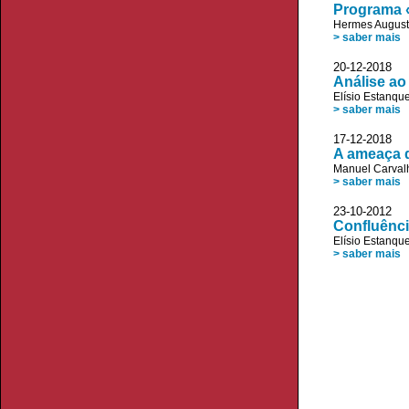
Programa «
Hermes August
> saber mais
20-12-2018 
Análise ao
Elísio Estanqu
> saber mais
17-12-2018 
A ameaça 
Manuel Carvalh
> saber mais
23-10-2012 A
Confluênci
Elísio Estanqu
> saber mais