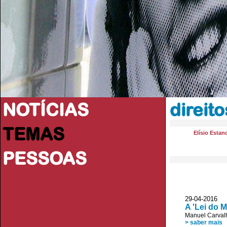
NOTÍCIAS
direit
TEMAS
Elísio Estan
PESSOAS
29-04-2016 D
A 'Lei do 
Manuel Carvalh
> saber mais