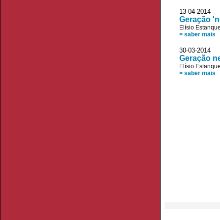
13-04-2014 D
Geração 'n
Elísio Estanqu
> saber mais
30-03-2014 D
Geração 
Elísio Estanqu
> saber mais