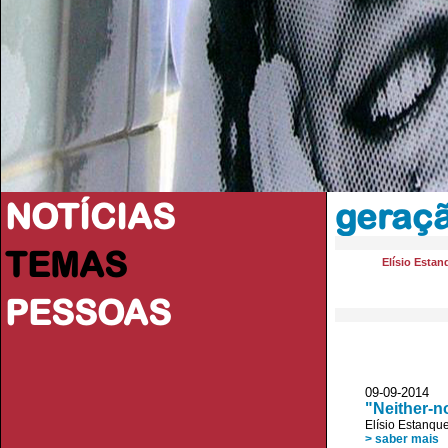
NOTÍCIAS
geraç
TEMAS
Elísio Estan
PESSOAS
09-09-2014 
"Neither-n
Elísio Estanqu
> saber mais