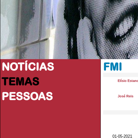
NOTÍCIAS
FMI
TEMAS
Elísio Estan
PESSOAS
José Reis
01-05-202