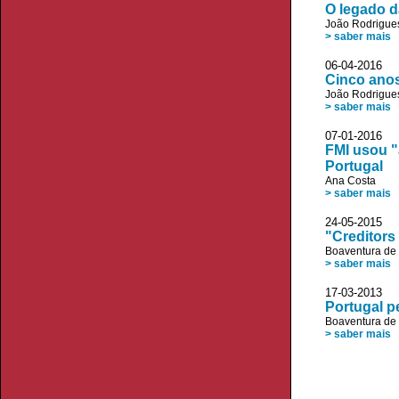
O legado d
João Rodrigue
> saber mais
06-04-2016 
Cinco anos
João Rodrigue
> saber mais
07-01-2016 V
FMI usou "
Portugal
Ana Costa
> saber mais
24-05-2015 e
"Creditors
Boaventura de
> saber mais
17-03-2013 
Portugal p
Boaventura de
> saber mais