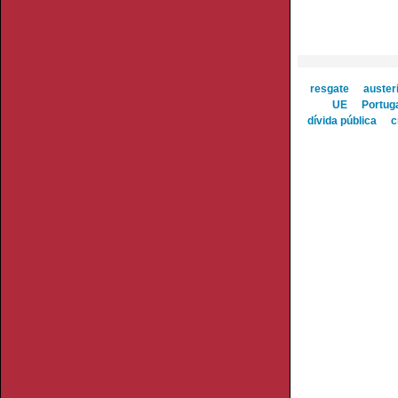
resgate
auster
UE
Portug
dívida pública
c