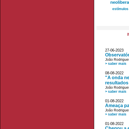
neoliber
estímulos 
2
27-06-2023 
Observatór
João Rodrigue
> saber mais
08-08-2022 
"A onda neo
resultados
João Rodrigue
> saber mais
01-08-202
Ameaça par
João Rodrigue
> saber mais
01-08-202
Chegou a e