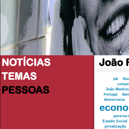
NOTÍCIAS
João 
TEMAS
Al
pib
compet
PESSOAS
João Martins
Portugal
libe
democracia
econo
governo d
Estado Social
privatização