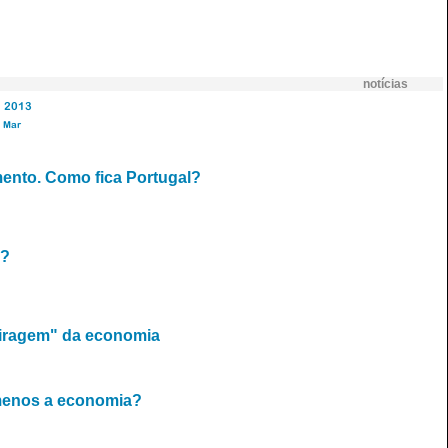
notícias
2013
Mar
mento. Como fica Portugal?
o?
"viragem" da economia
 menos a economia?