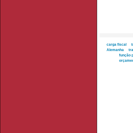
carga fiscal
t
Alemanha
tr
função 
orçamen