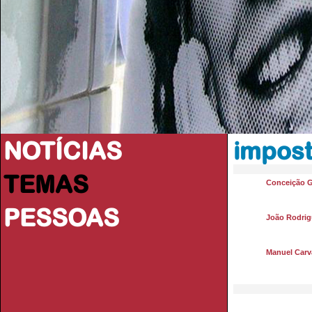
NOTÍCIAS
impos
TEMAS
Conceição 
PESSOAS
João Rodrig
Manuel Carva