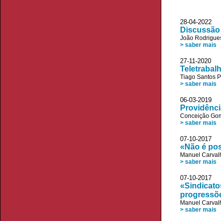
28-04-2022
Discussão
João Rodrigue
> saber mais
27-11-2020
Teletrabalh
Tiago Santos P
> saber mais
06-03-2019 D
Providênci
Conceição Go
> saber mais
07-10-2017 V
«Não é pos
Manuel Carvalh
> saber mais
07-10-2017 V
«Sindicato
progressõ
Manuel Carvalh
> saber mais