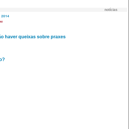
notícias
2014
ez
ão haver queixas sobre praxes
co?
S