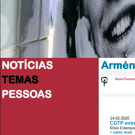
NOTÍCIAS
Arméni
TEMAS
Dora Fonse
PESSOAS
14-02-2020
CGTP entre
Elísio Estanqu
> saber mais