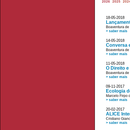
2026
2025
202
18-05-20
Lançamento
Boaventura de
> saber mais
14-05-20
Conversa e
Boaventura de
> saber mais
11-05-20
O Direito e
Boaventura de
> saber mais
09-11-20
Ecologia d
Marcelo Firpo 
> saber mais
20-02-20
ALICE Inte
Cristiano Giano
> saber mais