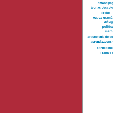
emancipaç
teorias descolo
direito
outras gramá
diálog
polític
merca
arqueologia do c
aprendizagens 
conhecimen
Frantz F