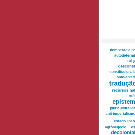
democracia par
autodeterm
sul g
desconst
constitucional
onto-epist
tradução
recursos nat
ref
epistem
pluriculturalid
anti-imperialism
estado liber
agrónegocio
es
decolonia