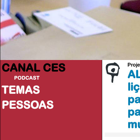
CANAL CES
Proje
AL
PODCAST
li
TEMAS
pa
PESSOAS
pa
m