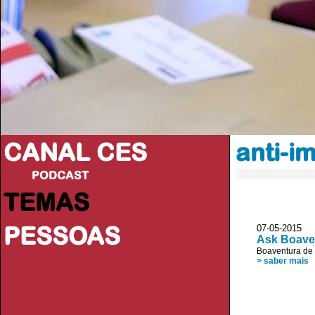
CANAL CES
anti-i
PODCAST
TEMAS
PESSOAS
07-05-20
Ask Boaven
Boaventura de
> saber mais