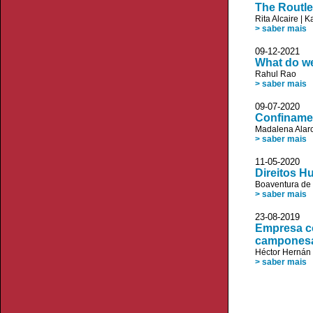
The Routl
Rita Alcaire
|
K
> saber mais
09-12-20
What do we
Rahul Rao
> saber mais
09-07-20
Confinamen
Madalena Alar
> saber mais
11-05-20
Direitos H
Boaventura de
> saber mais
23-08-20
Empresa co
camponesa 
Héctor Hernán
> saber mais