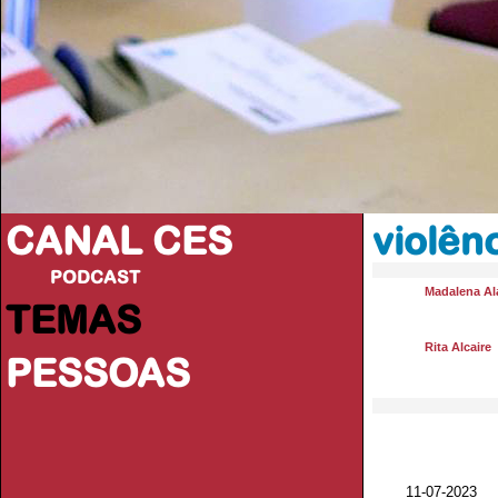
CANAL CES
violên
PODCAST
Madalena Al
TEMAS
Rita Alcaire
PESSOAS
11-07-20