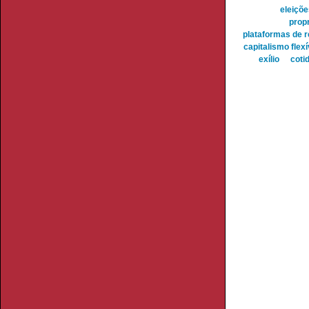
eleiçõe
propr
plataformas de 
capitalismo flexí
exílio
coti