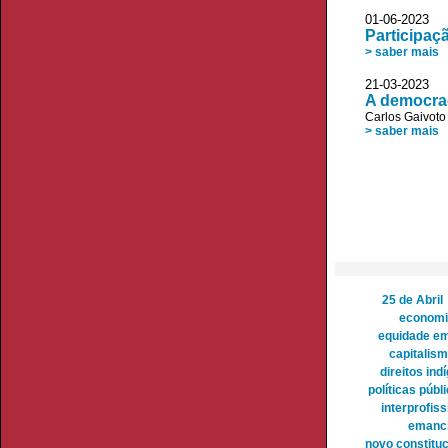
01-06-20
Participaç
> saber mais
21-03-20
A democraci
Carlos Gaivoto
> saber mais
25 de Abril
economi
equidade e
capitalis
direitos ind
políticas públ
interprofis
emanci
novo constitu