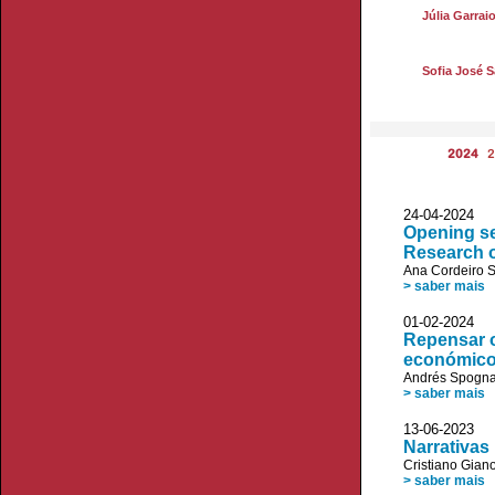
Júlia Garrai
Sofia José 
2024
2
24-04-20
Opening se
Research o
Ana Cordeiro 
> saber mais
01-02-20
Repensar o
económicos
Andrés Spogna
> saber mais
13-06-20
Narrativas 
Cristiano Giano
> saber mais