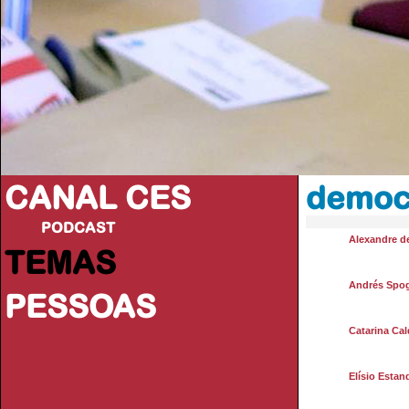
CANAL CES
democ
PODCAST
Alexandre d
TEMAS
Andrés Spog
PESSOAS
Catarina Cal
Elísio Estan