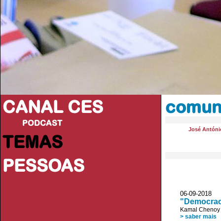
CANAL CES
comun
PODCAST
José Antóni
TEMAS
PESSOAS
06-09-20
"Democraci
Kamal Chenoy
> saber mais