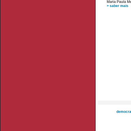
Maria Paula M
> saber mais
democra