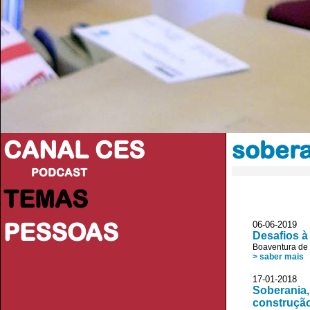
CANAL CES
sobera
PODCAST
TEMAS
PESSOAS
06-06-20
Desafios à
Boaventura de
> saber mais
17-01-20
Soberania, 
construção