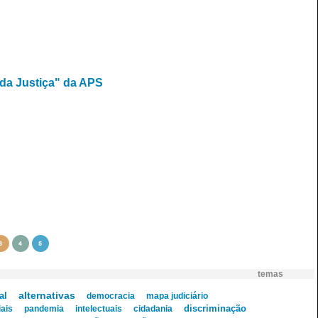
 da Justiça" da APS
3
4
5
temas
alternativas
al
democracia
mapa judiciário
discriminação
ais
pandemia
intelectuais
cidadania