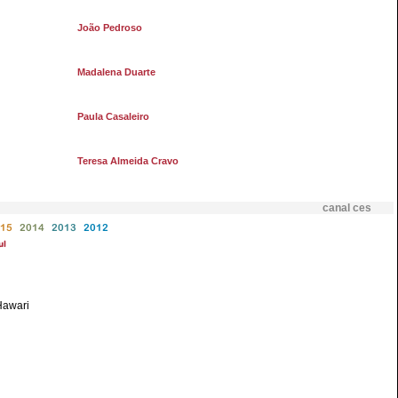
João Pedroso
Madalena Duarte
Paula Casaleiro
Teresa Almeida Cravo
canal ces
15
2014
2013
2012
ul
Hawari