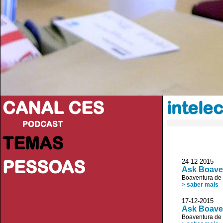
CANAL CES
intele
PODCAST
TEMAS
PESSOAS
24-12-20
Ask Boave
Boaventura de
> saber mais
17-12-20
Ask Boaven
Boaventura de