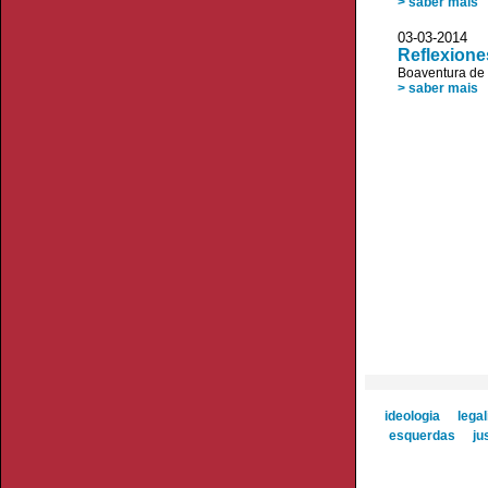
> saber mais
03-03-20
Reflexiones
Boaventura de
> saber mais
ideologia
lega
esquerdas
ju