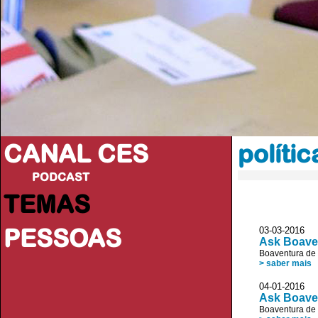
CANAL CES
polític
PODCAST
TEMAS
PESSOAS
03-03-20
Ask Boave
Boaventura de
> saber mais
04-01-20
Ask Boave
Boaventura de