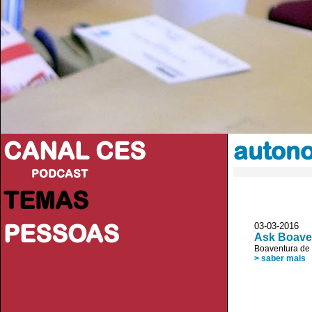
CANAL CES
auton
PODCAST
TEMAS
PESSOAS
03-03-20
Ask Boave
Boaventura de
> saber mais