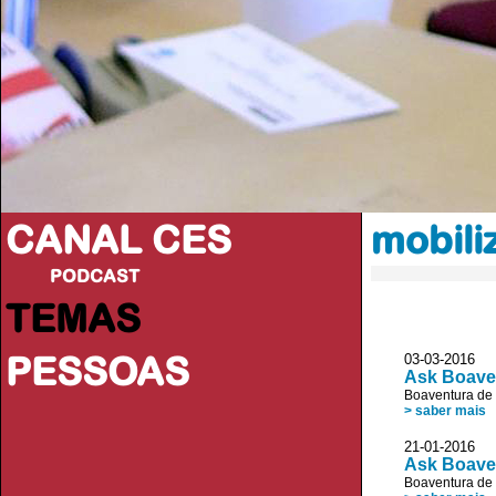
CANAL CES
mobili
PODCAST
TEMAS
PESSOAS
03-03-20
Ask Boave
Boaventura de
> saber mais
21-01-20
Ask Boave
Boaventura de