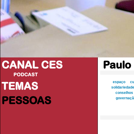
CANAL CES
Paulo
PODCAST
TEMAS
espaço
cu
solidariedad
conselhos 
PESSOAS
governaçã