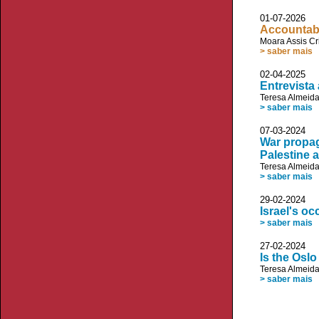
01-07-20
Accountabi
Moara Assis Cr
> saber mais
02-04-20
Entrevista
Teresa Almeid
> saber mais
07-03-20
War propag
Palestine a
Teresa Almeid
> saber mais
29-02-20
Israel's o
> saber mais
27-02-20
Is the Osl
Teresa Almeid
> saber mais