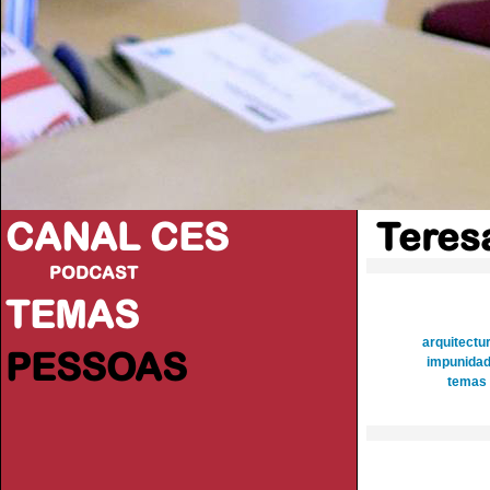
CANAL CES
Teres
PODCAST
TEMAS
arquitectur
PESSOAS
impunida
temas