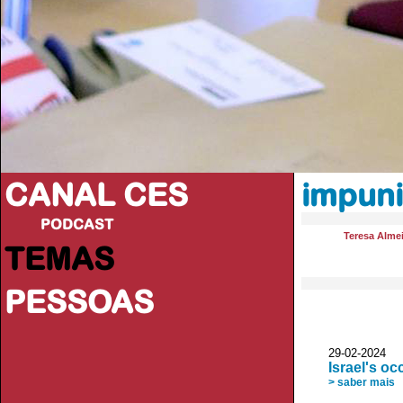
CANAL CES
impun
PODCAST
Teresa Alme
TEMAS
PESSOAS
29-02-20
Israel's o
> saber mais