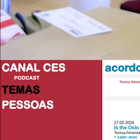
CANAL CES
acordo
PODCAST
Teresa Alme
TEMAS
PESSOAS
27-02-20
Is the Osl
Teresa Almeid
> saber mais