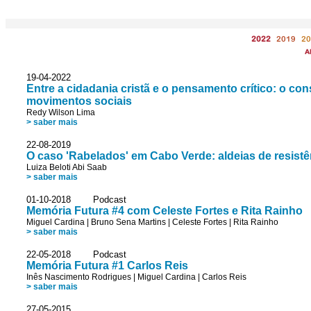
2022
2019
20
A
19-04-2022
Entre a cidadania cristã e o pensamento crítico: o c
movimentos sociais
Redy Wilson Lima
> saber mais
22-08-2019
O caso 'Rabelados' em Cabo Verde: aldeias de resistên
Luiza Beloti Abi Saab
> saber mais
01-10-2018 Podcast
Memória Futura #4 com Celeste Fortes e Rita Rainho
Miguel Cardina
|
Bruno Sena Martins
|
Celeste Fortes
|
Rita Rainho
> saber mais
22-05-2018 Podcast
Memória Futura #1 Carlos Reis
Inês Nascimento Rodrigues
|
Miguel Cardina
|
Carlos Reis
> saber mais
27-05-2015