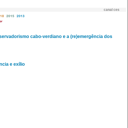
canal ces
18
2015
2013
br
onservadorismo cabo-verdiano e a (re)emergência dos
cia e exílio