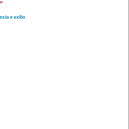
go
cia e exílio