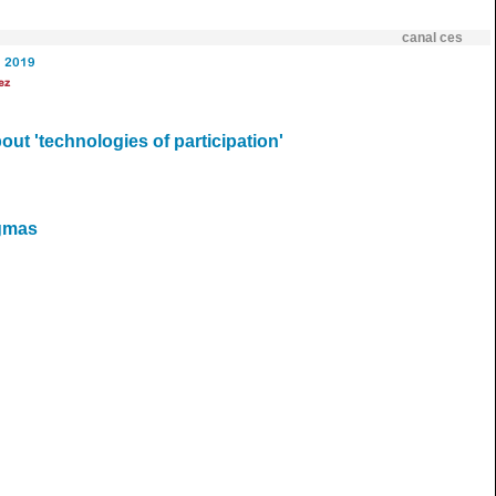
canal ces
2019
ez
ut 'technologies of participation'
igmas