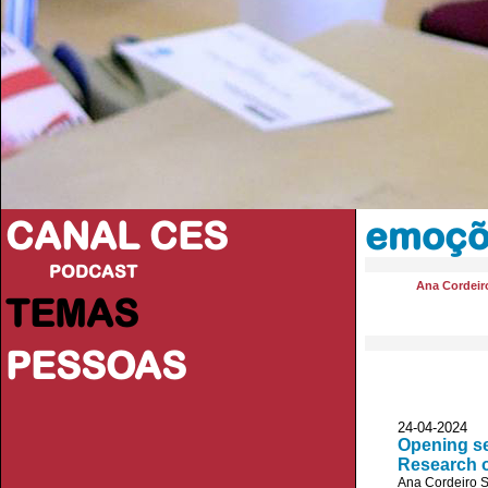
CANAL CES
emoçõe
PODCAST
Ana Cordeir
TEMAS
PESSOAS
24-04-20
Opening se
Research o
Ana Cordeiro 