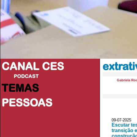
CANAL CES
extrat
PODCAST
Gabriela Ro
TEMAS
PESSOAS
09-07-20
Escutar te
transição e
construção