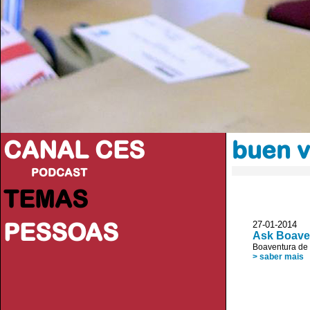
CANAL CES
buen v
PODCAST
TEMAS
PESSOAS
27-01-20
Ask Boaven
Boaventura de
> saber mais