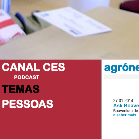
CANAL CES
agrón
PODCAST
TEMAS
PESSOAS
27-01-20
Ask Boaven
Boaventura de
> saber mais