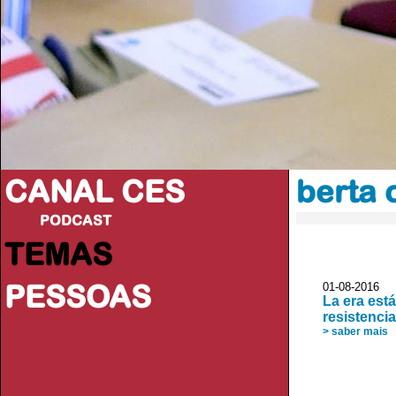
CANAL CES
berta 
PODCAST
TEMAS
PESSOAS
01-08-20
La era está
resistenci
> saber mais