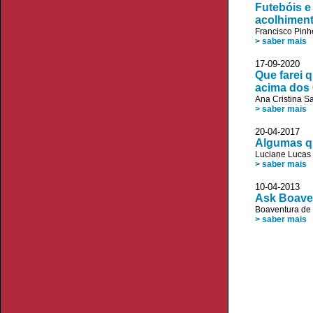
Futebóis e
acolhimen
Francisco Pinh
> saber mais
17-09-20
Que farei 
acima dos
Ana Cristina S
> saber mais
20-04-20
Algumas qu
Luciane Lucas
> saber mais
10-04-20
Ask Boaven
Boaventura de
> saber mais