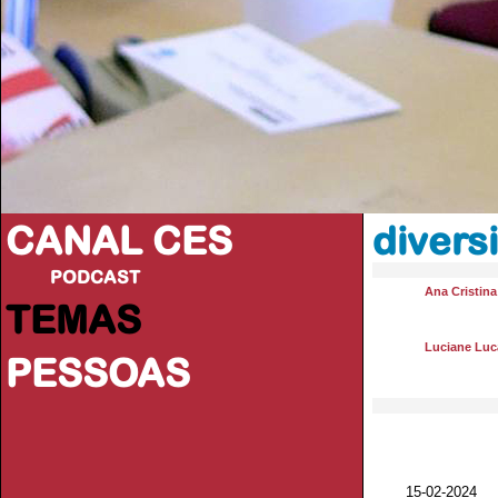
CANAL CES
divers
PODCAST
Ana Cristin
TEMAS
Luciane Luc
PESSOAS
15-02-20