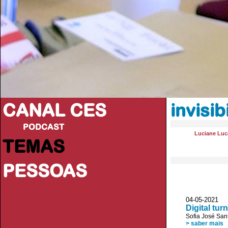
CANAL CES
invisib
PODCAST
Luciane Luc
TEMAS
PESSOAS
04-05-20
Digital tur
Sofia José San
> saber mais