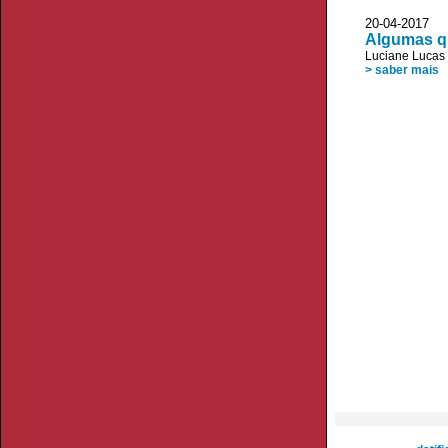
20-04-20
Algumas qu
Luciane Lucas
> saber mais