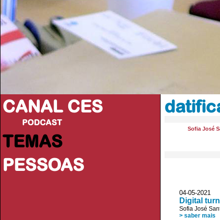
CANAL CES
datifi
PODCAST
Sofia José 
TEMAS
PESSOAS
04-05-20
Digital tur
Sofia José San
> saber mais