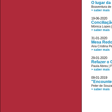
O lugar da
Boaventura de
> saber mais
19-06-20
Conciliaçã
Mónica Lopes
> saber mais
31-01-20
Mesa Redo
Ana Cristina Pe
> saber mais
29-01-20
Refazer o
Paula Abreu
|
F
> saber mais
09-01-20
"Encounter
Peter de Souz
> saber mais