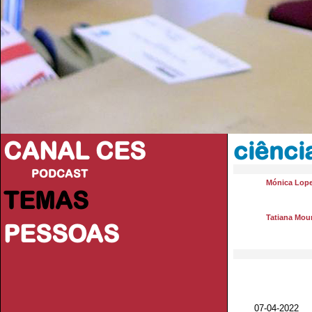
CANAL CES
ciênci
PODCAST
Mónica Lop
TEMAS
Tatiana Mou
PESSOAS
07-04-20