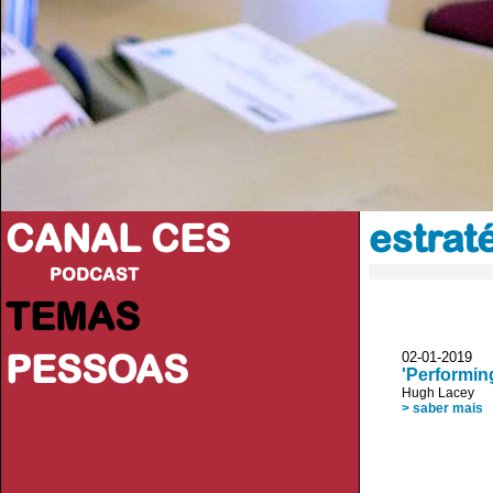
CANAL CES
estrat
PODCAST
TEMAS
PESSOAS
02-01-20
'Performin
Hugh Lacey
> saber mais