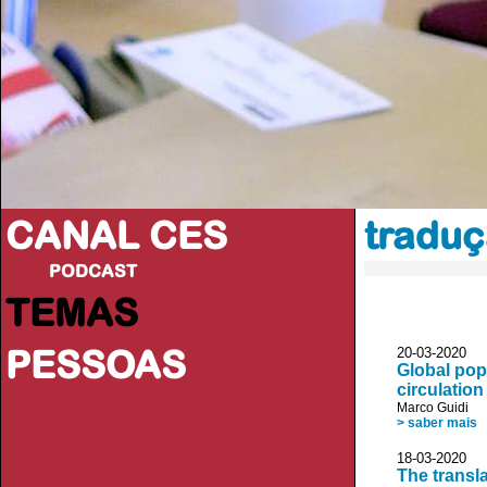
CANAL CES
tradu
PODCAST
TEMAS
PESSOAS
20-03-20
Global pop
circulation
Marco Guidi
> saber mais
18-03-20
The transl