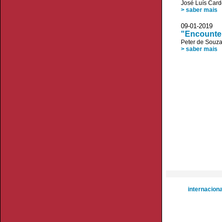
José Luís Car
> saber mais
09-01-20
"Encounter
Peter de Souz
> saber mais
internacion