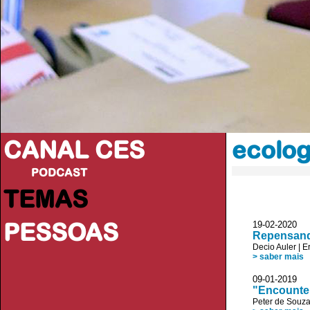
CANAL CES
ecolog
PODCAST
TEMAS
PESSOAS
19-02-20
Repensando
Decio Auler
|
Er
> saber mais
09-01-20
"Encounter
Peter de Souz