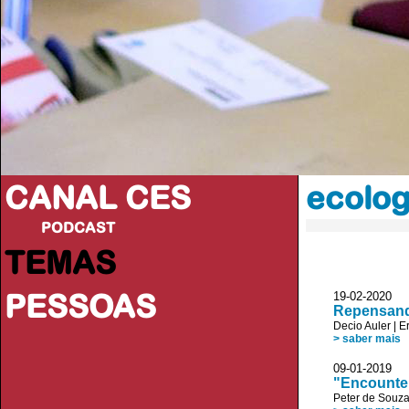
CANAL CES
ecolog
PODCAST
TEMAS
PESSOAS
19-02-20
Repensando
Decio Auler
|
Er
> saber mais
09-01-20
"Encounter
Peter de Souz