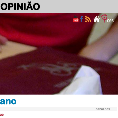
OPINIÃO
cano
canal ces
20