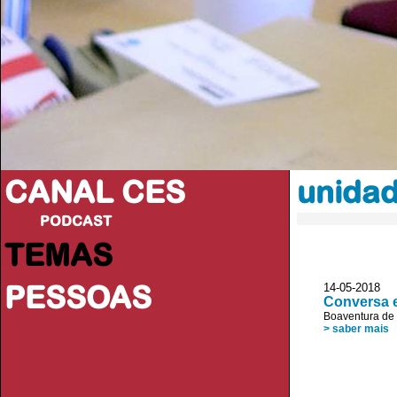
CANAL CES
unida
PODCAST
TEMAS
PESSOAS
14-05-20
Conversa e
Boaventura de
> saber mais