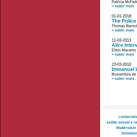
Patricia McFa
> saber mais
01-01-20
The Police 
Thomas Biersc
> saber mais
11-03-20
Alice Inter
Elísio Macamo
> saber mais
23-03-20
Immanuel W
Boaventura de
> saber mais
conhecimen
saúde sexual e r
Wallerstein
feminism