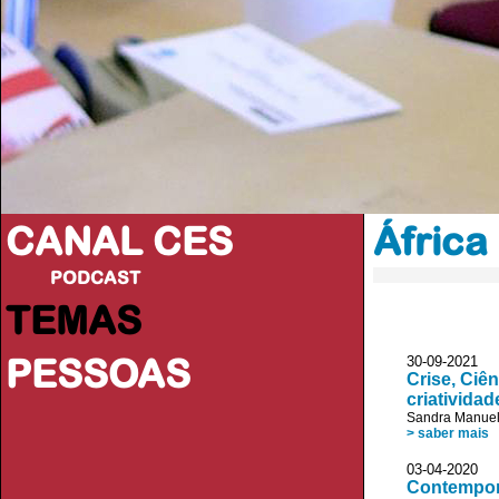
CANAL CES
África
PODCAST
TEMAS
PESSOAS
30-09-20
Crise, Ciê
criativida
Sandra Manue
> saber mais
03-04-20
Contemporar