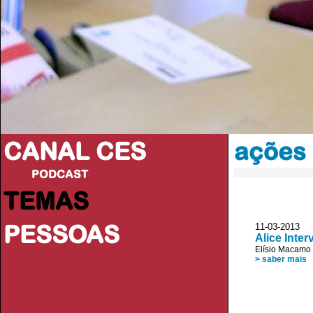
CANAL CES
ações 
PODCAST
TEMAS
PESSOAS
11-03-20
Alice Inter
Elísio Macamo
> saber mais