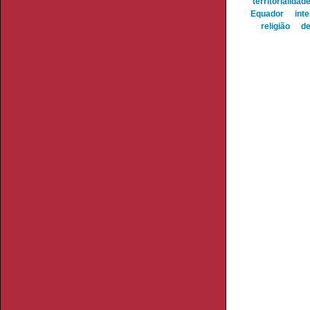
territorialidad
Equador
int
religião
de