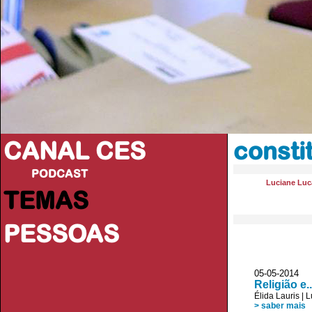
CANAL CES
consti
PODCAST
Luciane Luc
TEMAS
PESSOAS
05-05-20
Religião e.
Élida Lauris
|
L
> saber mais